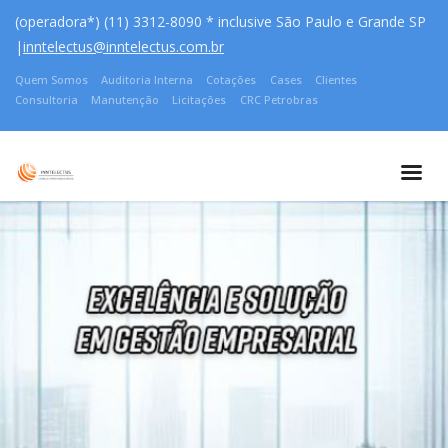
(operadora*) (11) 3312-8090 * inclusive São Paulo e Grande SP
|
inntelectus@inntelectus.com.br
Quem Somos
Auditoria Interna
Cotações
Cases
Clientes
Consultoria
Manutenção
Licitações
CRC Petrobras