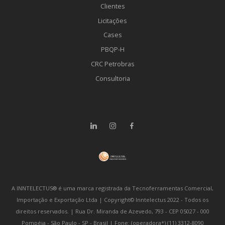
Clientes
Licitações
Cases
PBQP-H
CRC Petrobras
Consultoria
A INNTELECTUS® é uma marca registrada da Tecnoferramentas Comercial,
Importação e Exportação Ltda | Copyright© Inntelectus 2022 - Todos os
direitos reservados. | Rua Dr. Miranda de Azevedo, 793 - CEP 05027 - 000
Pompéia - São Paulo - SP - Brasil | Fone: (operadora*) (11) 3312-8090