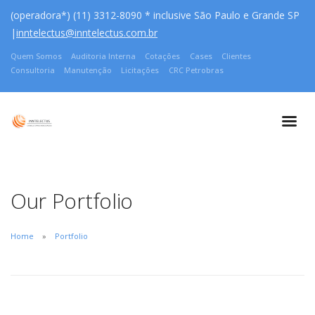
(operadora*) (11) 3312-8090 * inclusive São Paulo e Grande SP
|
inntelectus@inntelectus.com.br
Quem Somos
Auditoria Interna
Cotações
Cases
Clientes
Consultoria
Manutenção
Licitações
CRC Petrobras
Our Portfolio
Home
Portfolio