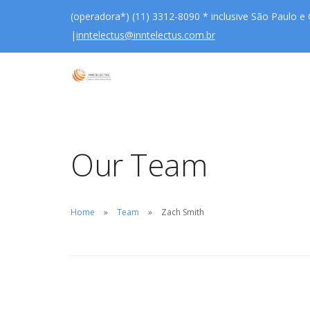
(operadora*) (11) 3312-8090 * inclusive São Paulo e
|
inntelectus@inntelectus.com.br
Our Team
Home
Team
Zach Smith