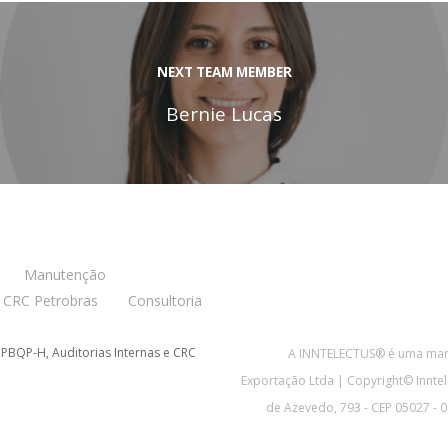
NEXT TEAM MEMBER
Bernie Lucas
Manutenção
CRC Petrobras
Consultoria
 PBQP-H, Auditorias Internas e CRC
A INNTELECTUS® é uma marc
Exportação Ltda | Copyright© Inntel
de Azevedo, 793 - CEP 05027 - 00