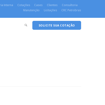
ia Interna
Cotações
Cases
Clientes
Consultoria
Manutenção
Licitações
CRC Petrobras
SOLICITE SUA COTAÇÃO